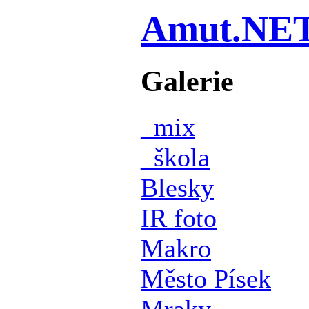
Amut.NE
Galerie
_mix
_škola
Blesky
IR foto
Makro
Město Písek
Mraky