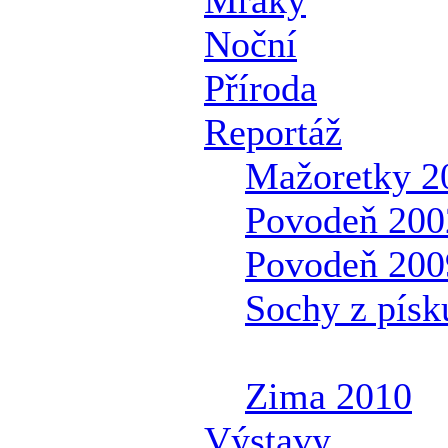
Noční
Příroda
Reportáž
+
Mažoretky 2
+
Povodeň 200
+
Povodeň 2009
+
Sochy z písk
+
Sport
+
Zima 2010
Výstavy