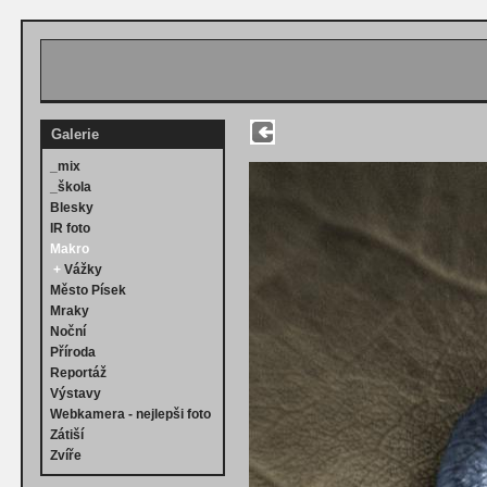
Galerie
_mix
_škola
Blesky
IR foto
Makro
+
Vážky
Město Písek
Mraky
Noční
Příroda
Reportáž
Výstavy
Webkamera - nejlepši foto
Zátiší
Zvíře