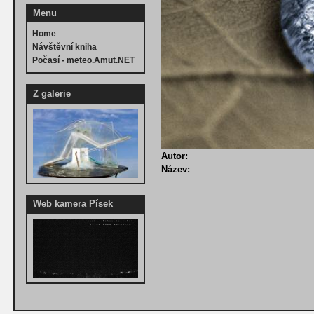
Menu
Home
Návštěvní kniha
Počasí - meteo.Amut.NET
Z galerie
Autor:
Název:
.
Web kamera Písek