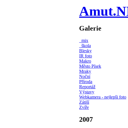
Amut.N
Galerie
_mix
_škola
Blesky
IR foto
Makro
Město Písek
Mraky
Noční
Příroda
Reportáž
Výstavy
Webkamera - nejlepši foto
Zátiší
Zvíře
2007