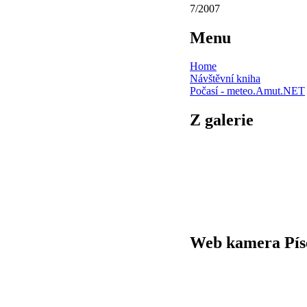
7/2007
Menu
Home
Návštěvní kniha
Počasí - meteo.Amut.NET
Z galerie
Web kamera Pís