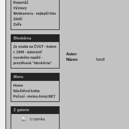
Reportáž
Výstavy
Webkamera - nejlepši foto
Zátiší
Zvíře
Bleskárna
Ze studia na ČVUT - kolem
r. 1999 - laboratoř
Autor:
vysokého napětí -
Název:
foto9
prezdívaná "bleskárna"
Menu
Home
Návštěvní kniha
Počasí - meteo.Amut.NET
Z galerie