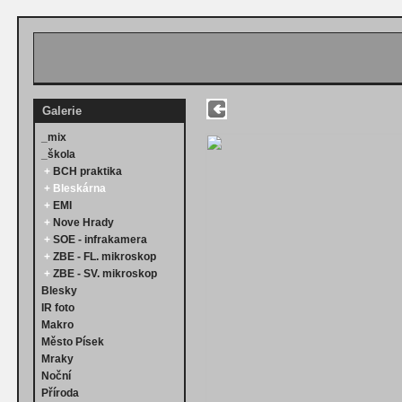
Galerie
_mix
_škola
+
BCH praktika
+
Bleskárna
+
EMI
+
Nove Hrady
+
SOE - infrakamera
+
ZBE - FL. mikroskop
+
ZBE - SV. mikroskop
Blesky
IR foto
Makro
Město Písek
Mraky
Noční
Příroda