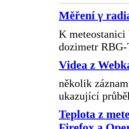
Měření γ radi
K meteostanici 
dozimetr RBG-
Videa z Webk
několik zázna
ukazující průbě
Teplota z met
Firefox a Ope