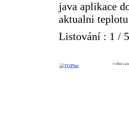
java aplikace d
aktualni teplotu
Listování : 1 / 
© šíření a pou