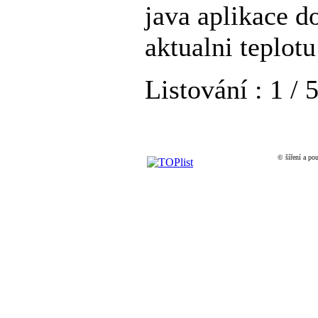
java aplikace d
aktualni teplotu
Listování : 1 / 
© šíření a pou