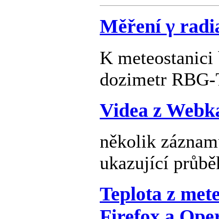
Měření γ radi
K meteostanici 
dozimetr RBG-
Videa z Webk
několik zázna
ukazující průbě
Teplota z met
Firefox a Ope