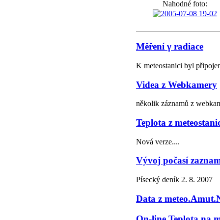
Nahodné foto:
Měření γ radiace
K meteostanici byl připoj
Videa z Webkamery
několik záznamů z webkame
Teplota z meteostani
Nová verze....
Vývoj počasí zazname
Písecký deník 2. 8. 2007
Data z meteo.Amu
On-line Teplota na 