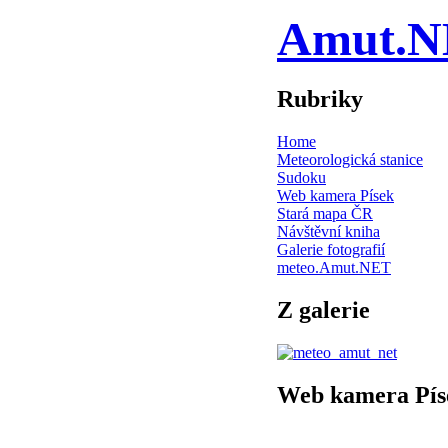
Amut.N
Rubriky
Home
Meteorologická stanice
Sudoku
Web kamera Písek
Stará mapa ČR
Návštěvní kniha
Galerie fotografií
meteo.Amut.NET
Z galerie
Web kamera Pís