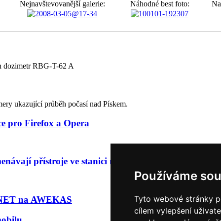
Nejnavštevovanější galerie:
Náhodné best foto:
Na
en dozimetr RBG-T-62 A
ry ukazující průběh počasí nad Pískem.
ce pro Firefox a Opera
návají přístroje ve stanici nad městem
Používáme sou
Tyto webové stránky po
t.NET na AWEKAS
cílem vylepšení uživat
mobilu